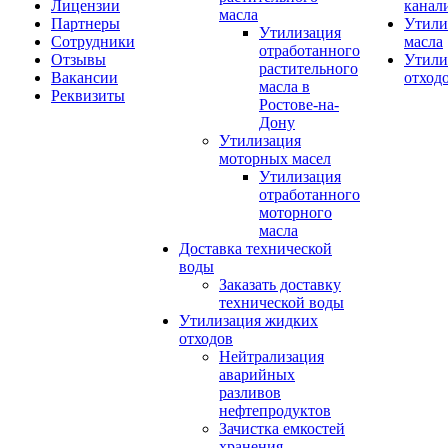
Лицензии
канал
масла
Партнеры
Утили
Утилизация
Сотрудники
масла
отработанного
Отзывы
Утили
растительного
Вакансии
отход
масла в
Реквизиты
Ростове-на-
Дону
Утилизация
моторных масел
Утилизация
отработанного
моторного
масла
Доставка технической
воды
Заказать доставку
технической воды
Утилизация жидких
отходов
Нейтрализация
аварийных
разливов
нефтепродуктов
Зачистка емкостей
хранения