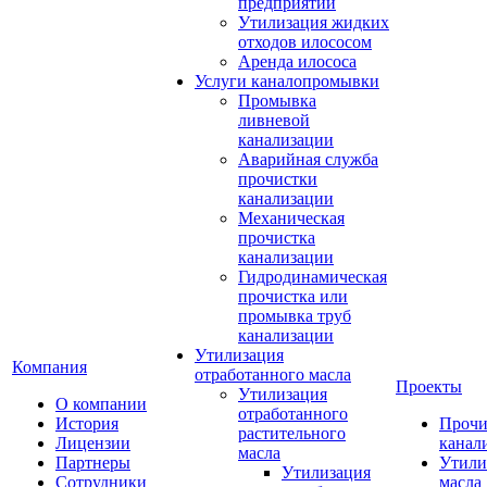
предприятий
Утилизация жидких
отходов илососом
Аренда илососа
Услуги каналопромывки
Промывка
ливневой
канализации
Аварийная служба
прочистки
канализации
Механическая
прочистка
канализации
Гидродинамическая
прочистка или
промывка труб
канализации
Утилизация
Компания
отработанного масла
Проекты
Утилизация
О компании
отработанного
История
Прочи
растительного
Лицензии
канал
масла
Партнеры
Утили
Утилизация
Сотрудники
масла