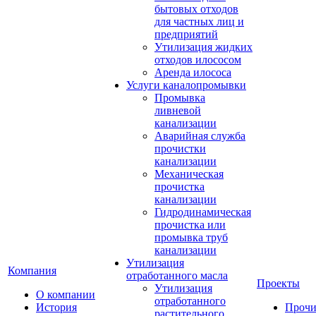
бытовых отходов
для частных лиц и
предприятий
Утилизация жидких
отходов илососом
Аренда илососа
Услуги каналопромывки
Промывка
ливневой
канализации
Аварийная служба
прочистки
канализации
Механическая
прочистка
канализации
Гидродинамическая
прочистка или
промывка труб
канализации
Утилизация
Компания
отработанного масла
Проекты
Утилизация
О компании
отработанного
История
Прочи
растительного