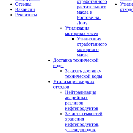
отработанного
Отзывы
Утили
растительного
Вакансии
отход
масла в
Реквизиты
Ростове-на-
Дону
Утилизация
моторных масел
Утилизация
отработанного
моторного
масла
Доставка технической
воды
Заказать доставку
технической воды
Утилизация жидких
отходов
Нейтрализация
аварийных
разливов
нефтепродуктов
Зачистка емкостей
хранения
нефтепродуктов,
углеводородов,