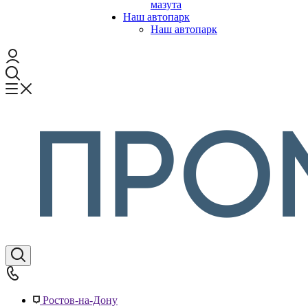
мазута
Наш автопарк
Наш автопарк
Ростов-на-Дону