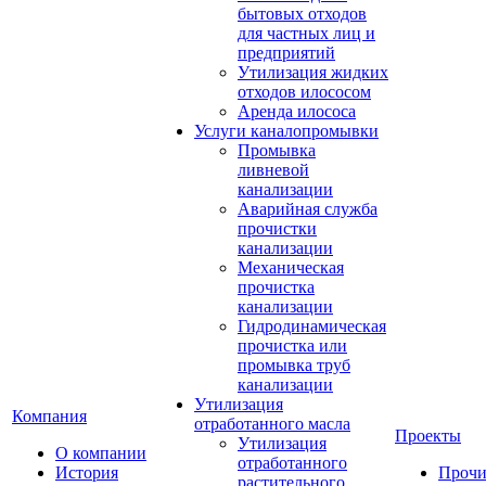
бытовых отходов
для частных лиц и
предприятий
Утилизация жидких
отходов илососом
Аренда илососа
Услуги каналопромывки
Промывка
ливневой
канализации
Аварийная служба
прочистки
канализации
Механическая
прочистка
канализации
Гидродинамическая
прочистка или
промывка труб
канализации
Утилизация
Компания
отработанного масла
Проекты
Утилизация
О компании
отработанного
История
Прочи
растительного