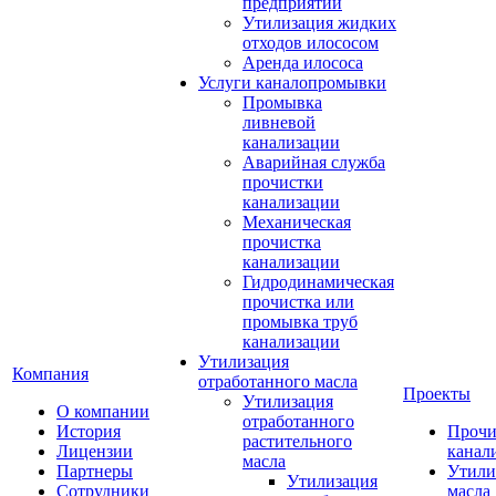
предприятий
Утилизация жидких
отходов илососом
Аренда илососа
Услуги каналопромывки
Промывка
ливневой
канализации
Аварийная служба
прочистки
канализации
Механическая
прочистка
канализации
Гидродинамическая
прочистка или
промывка труб
канализации
Утилизация
Компания
отработанного масла
Проекты
Утилизация
О компании
отработанного
История
Прочи
растительного
Лицензии
канал
масла
Партнеры
Утили
Утилизация
Сотрудники
масла