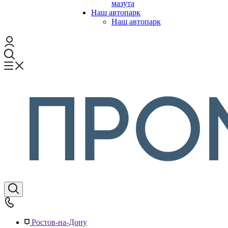
мазута
Наш автопарк
Наш автопарк
Ростов-на-Дону