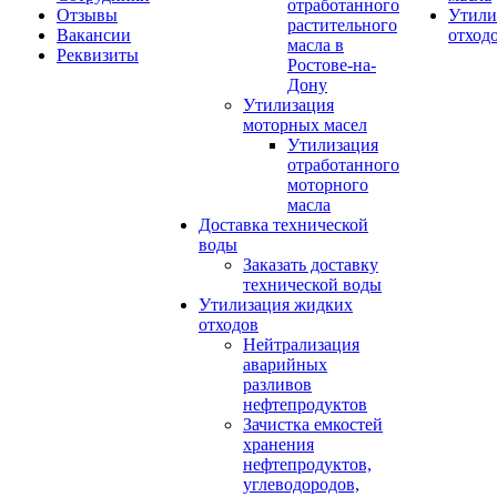
отработанного
Отзывы
Утили
растительного
Вакансии
отход
масла в
Реквизиты
Ростове-на-
Дону
Утилизация
моторных масел
Утилизация
отработанного
моторного
масла
Доставка технической
воды
Заказать доставку
технической воды
Утилизация жидких
отходов
Нейтрализация
аварийных
разливов
нефтепродуктов
Зачистка емкостей
хранения
нефтепродуктов,
углеводородов,