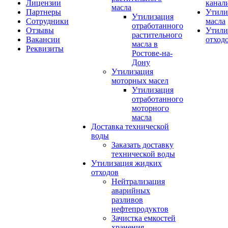
Лицензии
канал
масла
Партнеры
Утили
Утилизация
Сотрудники
масла
отработанного
Отзывы
Утили
растительного
Вакансии
отход
масла в
Реквизиты
Ростове-на-
Дону
Утилизация
моторных масел
Утилизация
отработанного
моторного
масла
Доставка технической
воды
Заказать доставку
технической воды
Утилизация жидких
отходов
Нейтрализация
аварийных
разливов
нефтепродуктов
Зачистка емкостей
хранения