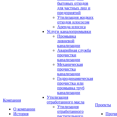
бытовых отходов
для частных лиц и
предприятий
Утилизация жидких
отходов илососом
Аренда илососа
Услуги каналопромывки
Промывка
ливневой
канализации
Аварийная служба
прочистки
канализации
Механическая
прочистка
канализации
Гидродинамическая
прочистка или
промывка труб
канализации
Утилизация
Компания
отработанного масла
Проекты
Утилизация
О компании
отработанного
История
Прочи
растительного