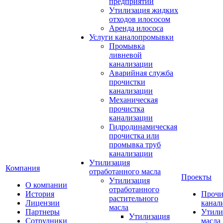
предприятий
Утилизация жидких
отходов илососом
Аренда илососа
Услуги каналопромывки
Промывка
ливневой
канализации
Аварийная служба
прочистки
канализации
Механическая
прочистка
канализации
Гидродинамическая
прочистка или
промывка труб
канализации
Утилизация
Компания
отработанного масла
Проекты
Утилизация
О компании
отработанного
История
Прочи
растительного
Лицензии
канал
масла
Партнеры
Утили
Утилизация
Сотрудники
масла