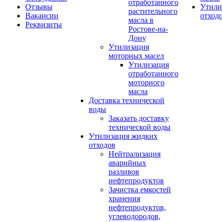
отработанного
Отзывы
Утили
растительного
Вакансии
отход
масла в
Реквизиты
Ростове-на-
Дону
Утилизация
моторных масел
Утилизация
отработанного
моторного
масла
Доставка технической
воды
Заказать доставку
технической воды
Утилизация жидких
отходов
Нейтрализация
аварийных
разливов
нефтепродуктов
Зачистка емкостей
хранения
нефтепродуктов,
углеводородов,