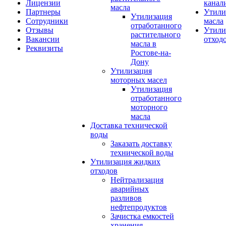
Лицензии
канал
масла
Партнеры
Утили
Утилизация
Сотрудники
масла
отработанного
Отзывы
Утили
растительного
Вакансии
отход
масла в
Реквизиты
Ростове-на-
Дону
Утилизация
моторных масел
Утилизация
отработанного
моторного
масла
Доставка технической
воды
Заказать доставку
технической воды
Утилизация жидких
отходов
Нейтрализация
аварийных
разливов
нефтепродуктов
Зачистка емкостей
хранения