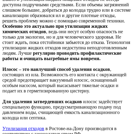
доступна подручными средствами. Если объемы загрязнений
слишком большие, добраться до колодца трудно или в системе
канализации образовался ил и другие плотные отходы,
решить проблему можно с помощью современной техники.
Особенно это актуально при утилизации жидких
химических отходов
, ведь они несут особую опасность не
только для экологии, но и для человеческого здоровья. Не
стоит ждать, пока отстойники забьются до отказа. Технология
утилизации жидких отходов недоступна неподготовленным
людям. Лучше
регулярно проводить профилактические
работы и очищать выгребные ямы вовремя.
Илосос – это наилучший способ удаления осадков
,
состоящих из ила. Возможность его контакта с окружающей
средой предотвращает вакуумный илосос, оснащенный
особым насосом, который высасывает тяжелые осадки и
подает их в герметизированную цистерну.
Для удаления затвердевших осадков
илосос задействует
специальную функцию, предусматривающую подачу под
давлением воды, счищающей емкость канализационного
колодца или септика.
Утилизация отходов
в Ростове-на-Дону производится в
соответствии с законодательством РФ.