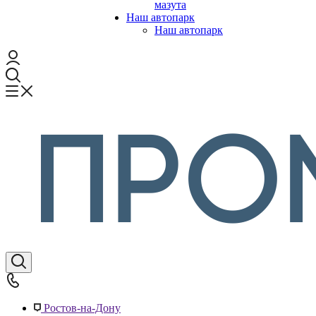
мазута
Наш автопарк
Наш автопарк
Ростов-на-Дону