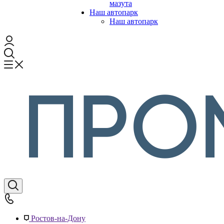
мазута
Наш автопарк
Наш автопарк
Ростов-на-Дону