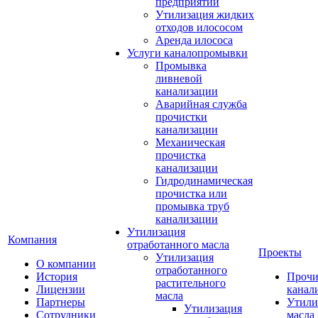
предприятий
Утилизация жидких
отходов илососом
Аренда илососа
Услуги каналопромывки
Промывка
ливневой
канализации
Аварийная служба
прочистки
канализации
Механическая
прочистка
канализации
Гидродинамическая
прочистка или
промывка труб
канализации
Утилизация
Компания
отработанного масла
Проекты
Утилизация
О компании
отработанного
История
Прочи
растительного
Лицензии
канал
масла
Партнеры
Утили
Утилизация
Сотрудники
масла