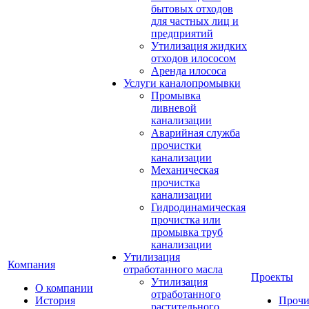
бытовых отходов
для частных лиц и
предприятий
Утилизация жидких
отходов илососом
Аренда илососа
Услуги каналопромывки
Промывка
ливневой
канализации
Аварийная служба
прочистки
канализации
Механическая
прочистка
канализации
Гидродинамическая
прочистка или
промывка труб
канализации
Утилизация
Компания
отработанного масла
Проекты
Утилизация
О компании
отработанного
История
Прочи
растительного