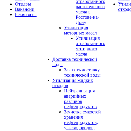
отработанного
Отзывы
Утили
растительного
Вакансии
отход
масла в
Реквизиты
Ростове-на-
Дону
Утилизация
моторных масел
Утилизация
отработанного
моторного
масла
Доставка технической
воды
Заказать доставку
технической воды
Утилизация жидких
отходов
Нейтрализация
аварийных
разливов
нефтепродуктов
Зачистка емкостей
хранения
нефтепродуктов,
углеводородов,