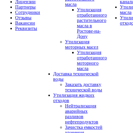
Лицензии
канал
масла
Партнеры
Утили
Утилизация
Сотрудники
масла
отработанного
Отзывы
Утили
растительного
Вакансии
отход
масла в
Реквизиты
Ростове-на-
Дону
Утилизация
моторных масел
Утилизация
отработанного
моторного
масла
Доставка технической
воды
Заказать доставку
технической воды
Утилизация жидких
отходов
Нейтрализация
аварийных
разливов
нефтепродуктов
Зачистка емкостей
хранения