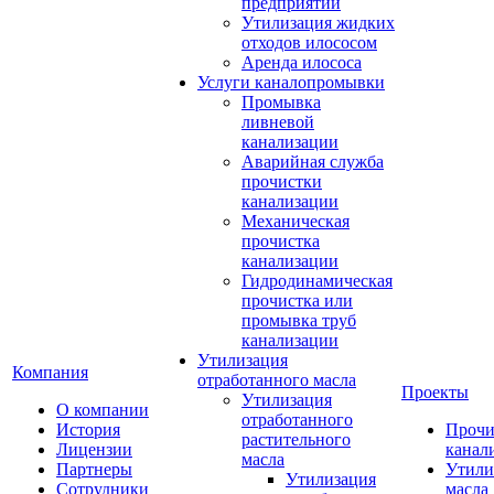
предприятий
Утилизация жидких
отходов илососом
Аренда илососа
Услуги каналопромывки
Промывка
ливневой
канализации
Аварийная служба
прочистки
канализации
Механическая
прочистка
канализации
Гидродинамическая
прочистка или
промывка труб
канализации
Утилизация
Компания
отработанного масла
Проекты
Утилизация
О компании
отработанного
История
Прочи
растительного
Лицензии
канал
масла
Партнеры
Утили
Утилизация
Сотрудники
масла