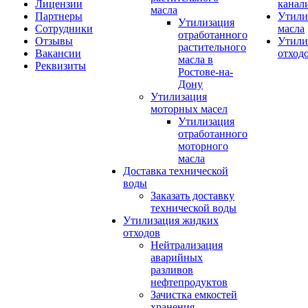
Лицензии
канал
масла
Партнеры
Утили
Утилизация
Сотрудники
масла
отработанного
Отзывы
Утили
растительного
Вакансии
отход
масла в
Реквизиты
Ростове-на-
Дону
Утилизация
моторных масел
Утилизация
отработанного
моторного
масла
Доставка технической
воды
Заказать доставку
технической воды
Утилизация жидких
отходов
Нейтрализация
аварийных
разливов
нефтепродуктов
Зачистка емкостей
хранения