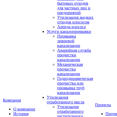
бытовых отходов
для частных лиц и
предприятий
Утилизация жидких
отходов илососом
Аренда илососа
Услуги каналопромывки
Промывка
ливневой
канализации
Аварийная служба
прочистки
канализации
Механическая
прочистка
канализации
Гидродинамическая
прочистка или
промывка труб
канализации
Утилизация
Компания
отработанного масла
Проекты
Утилизация
О компании
отработанного
История
Прочи
растительного