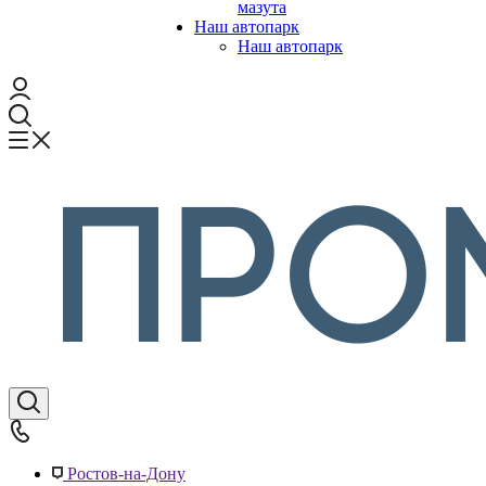
мазута
Наш автопарк
Наш автопарк
Ростов-на-Дону