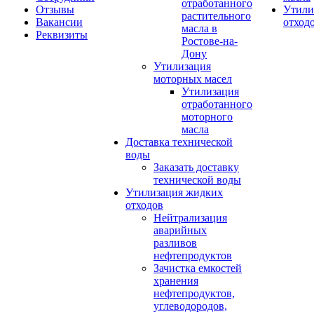
отработанного
Отзывы
Утили
растительного
Вакансии
отход
масла в
Реквизиты
Ростове-на-
Дону
Утилизация
моторных масел
Утилизация
отработанного
моторного
масла
Доставка технической
воды
Заказать доставку
технической воды
Утилизация жидких
отходов
Нейтрализация
аварийных
разливов
нефтепродуктов
Зачистка емкостей
хранения
нефтепродуктов,
углеводородов,