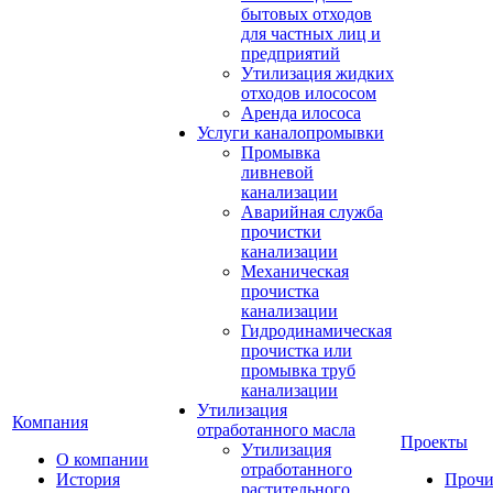
бытовых отходов
для частных лиц и
предприятий
Утилизация жидких
отходов илососом
Аренда илососа
Услуги каналопромывки
Промывка
ливневой
канализации
Аварийная служба
прочистки
канализации
Механическая
прочистка
канализации
Гидродинамическая
прочистка или
промывка труб
канализации
Утилизация
Компания
отработанного масла
Проекты
Утилизация
О компании
отработанного
История
Прочи
растительного