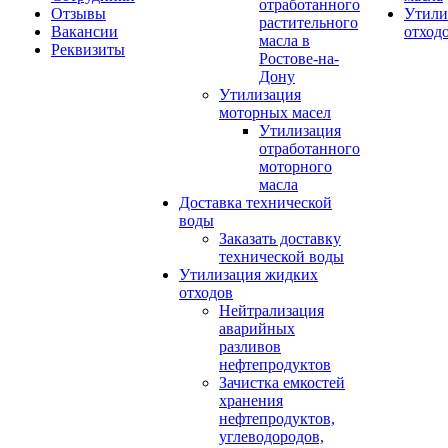
отработанного
Отзывы
Утили
растительного
Вакансии
отход
масла в
Реквизиты
Ростове-на-
Дону
Утилизация
моторных масел
Утилизация
отработанного
моторного
масла
Доставка технической
воды
Заказать доставку
технической воды
Утилизация жидких
отходов
Нейтрализация
аварийных
разливов
нефтепродуктов
Зачистка емкостей
хранения
нефтепродуктов,
углеводородов,