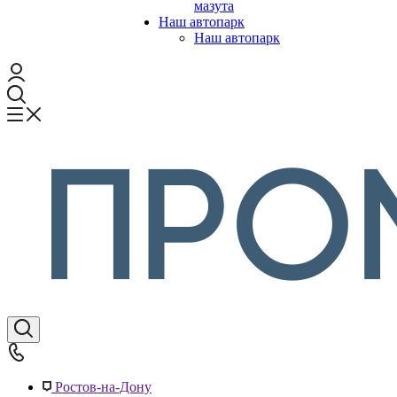
мазута
Наш автопарк
Наш автопарк
Ростов-на-Дону