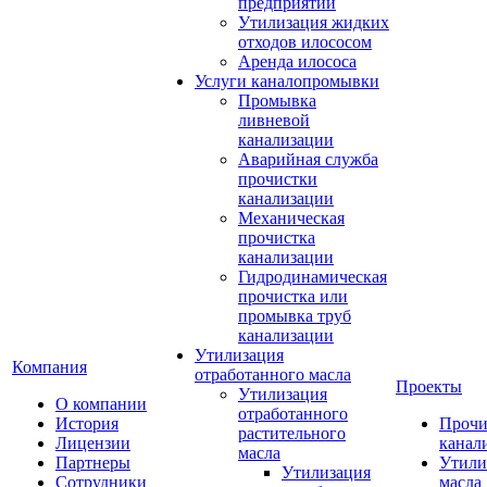
предприятий
Утилизация жидких
отходов илососом
Аренда илососа
Услуги каналопромывки
Промывка
ливневой
канализации
Аварийная служба
прочистки
канализации
Механическая
прочистка
канализации
Гидродинамическая
прочистка или
промывка труб
канализации
Утилизация
Компания
отработанного масла
Проекты
Утилизация
О компании
отработанного
История
Прочи
растительного
Лицензии
канал
масла
Партнеры
Утили
Утилизация
Сотрудники
масла