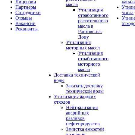
Лицензии
канал
масла
Партнеры
Утили
Утилизация
Сотрудники
масла
отработанного
Отзывы
Утили
растительного
Вакансии
отход
масла в
Реквизиты
Ростове-на-
Дону
Утилизация
моторных масел
Утилизация
отработанного
моторного
масла
Доставка технической
воды
Заказать доставку
технической воды
Утилизация жидких
отходов
Нейтрализация
аварийных
разливов
нефтепродуктов
Зачистка емкостей
хранения