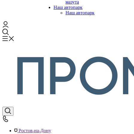
мазута
Наш автопарк
Наш автопарк
Ростов-на-Дону