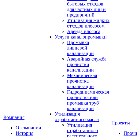
бытовых отходов
для частных лиц и
предприятий
Утилизация жидких
отходов илососом
Аренда илососа
Услуги каналопромывки
Промывка
ливневой
канализации
Аварийная служба
прочистки
канализации
Механическая
прочистка
канализации
Гидродинамическая
прочистка или
промывка труб
канализации
Утилизация
Компания
отработанного масла
Проекты
Утилизация
О компании
отработанного
История
Прочи
растительного