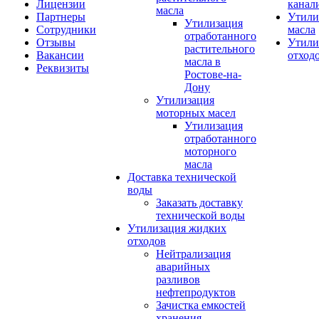
Лицензии
канал
масла
Партнеры
Утили
Утилизация
Сотрудники
масла
отработанного
Отзывы
Утили
растительного
Вакансии
отход
масла в
Реквизиты
Ростове-на-
Дону
Утилизация
моторных масел
Утилизация
отработанного
моторного
масла
Доставка технической
воды
Заказать доставку
технической воды
Утилизация жидких
отходов
Нейтрализация
аварийных
разливов
нефтепродуктов
Зачистка емкостей
хранения