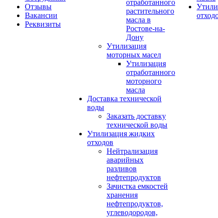
отработанного
Отзывы
Утили
растительного
Вакансии
отход
масла в
Реквизиты
Ростове-на-
Дону
Утилизация
моторных масел
Утилизация
отработанного
моторного
масла
Доставка технической
воды
Заказать доставку
технической воды
Утилизация жидких
отходов
Нейтрализация
аварийных
разливов
нефтепродуктов
Зачистка емкостей
хранения
нефтепродуктов,
углеводородов,