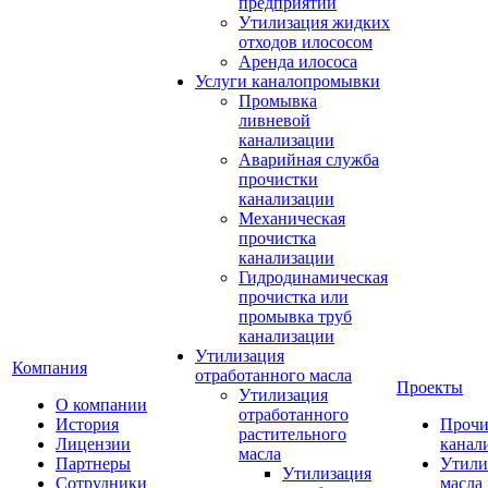
предприятий
Утилизация жидких
отходов илососом
Аренда илососа
Услуги каналопромывки
Промывка
ливневой
канализации
Аварийная служба
прочистки
канализации
Механическая
прочистка
канализации
Гидродинамическая
прочистка или
промывка труб
канализации
Утилизация
Компания
отработанного масла
Проекты
Утилизация
О компании
отработанного
История
Прочи
растительного
Лицензии
канал
масла
Партнеры
Утили
Утилизация
Сотрудники
масла