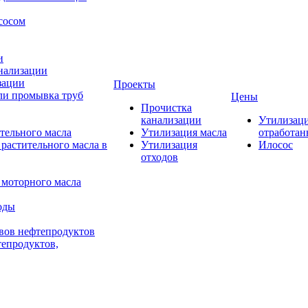
сосом
и
нализации
зации
Проекты
ли промывка труб
Цены
Прочистка
канализации
Утилизац
тельного масла
Утилизация масла
отработан
растительного масла в
Утилизация
Илосос
отходов
 моторного масла
оды
вов нефтепродуктов
тепродуктов,