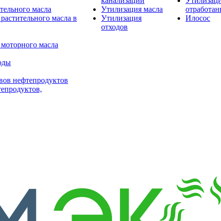
канализации
Утилизац
тельного масла
Утилизация масла
отработан
растительного масла в
Утилизация
Илосос
отходов
 моторного масла
оды
вов нефтепродуктов
тепродуктов,