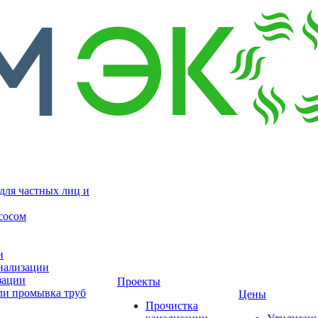
для частных лиц и
сосом
и
нализации
зации
Проекты
ли промывка труб
Цены
Прочистка