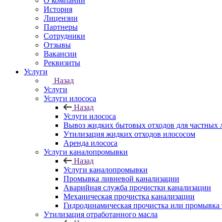
О компании
История
Лицензии
Партнеры
Сотрудники
Отзывы
Вакансии
Реквизиты
Услуги
Назад
Услуги
Услуги илососа
Назад
Услуги илососа
Вывоз жидких бытовых отходов для частных 
Утилизация жидких отходов илососом
Аренда илососа
Услуги каналопромывки
Назад
Услуги каналопромывки
Промывка ливневой канализации
Аварийная служба прочистки канализации
Механическая прочистка канализации
Гидродинамическая прочистка или промывка 
Утилизация отработанного масла