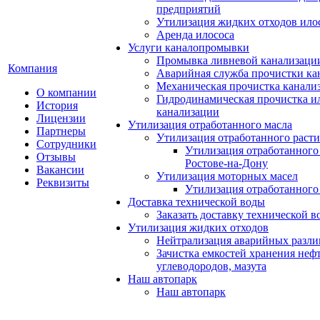
предприятий
Утилизация жидких отходов ило
Аренда илососа
Услуги каналопромывки
Промывка ливневой канализаци
Компания
Аварийная служба прочистки ка
Механическая прочистка канали
О компании
Гидродинамическая прочистка и
История
канализации
Лицензии
Утилизация отработанного масла
Партнеры
Утилизация отработанного расти
Сотрудники
Утилизация отработанного 
Отзывы
Ростове-на-Дону
Вакансии
Утилизация моторных масел
Реквизиты
Утилизация отработанного
Доставка технической воды
Заказать доставку технической в
Утилизация жидких отходов
Нейтрализация аварийных разли
Зачистка емкостей хранения неф
углеводородов, мазута
Наш автопарк
Наш автопарк