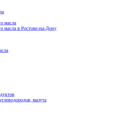
ла
го масла
о масла в Ростове-на-Дону
асла
одуктов
углеводородов, мазута