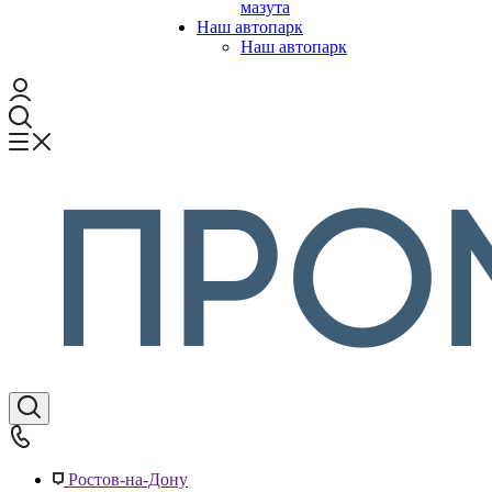
мазута
Наш автопарк
Наш автопарк
Ростов-на-Дону