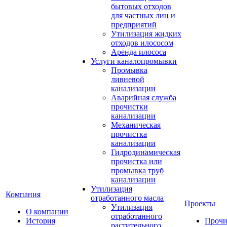
бытовых отходов
для частных лиц и
предприятий
Утилизация жидких
отходов илососом
Аренда илососа
Услуги каналопромывки
Промывка
ливневой
канализации
Аварийная служба
прочистки
канализации
Механическая
прочистка
канализации
Гидродинамическая
прочистка или
промывка труб
канализации
Утилизация
Компания
отработанного масла
Проекты
Утилизация
О компании
отработанного
История
Прочи
растительного