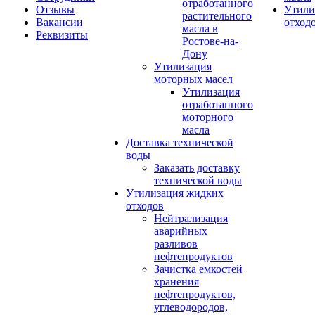
отработанного
Отзывы
Утили
растительного
Вакансии
отход
масла в
Реквизиты
Ростове-на-
Дону
Утилизация
моторных масел
Утилизация
отработанного
моторного
масла
Доставка технической
воды
Заказать доставку
технической воды
Утилизация жидких
отходов
Нейтрализация
аварийных
разливов
нефтепродуктов
Зачистка емкостей
хранения
нефтепродуктов,
углеводородов,