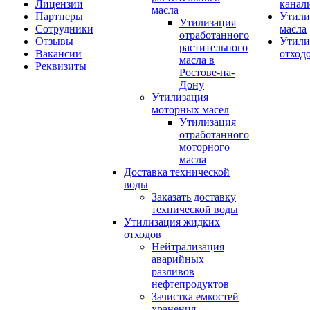
Лицензии
канал
масла
Партнеры
Утили
Утилизация
Сотрудники
масла
отработанного
Отзывы
Утили
растительного
Вакансии
отход
масла в
Реквизиты
Ростове-на-
Дону
Утилизация
моторных масел
Утилизация
отработанного
моторного
масла
Доставка технической
воды
Заказать доставку
технической воды
Утилизация жидких
отходов
Нейтрализация
аварийных
разливов
нефтепродуктов
Зачистка емкостей
хранения