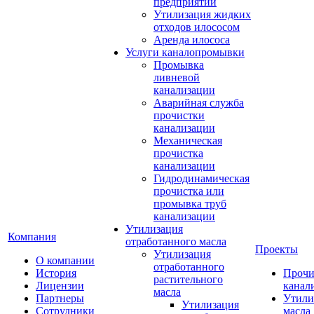
предприятий
Утилизация жидких
отходов илососом
Аренда илососа
Услуги каналопромывки
Промывка
ливневой
канализации
Аварийная служба
прочистки
канализации
Механическая
прочистка
канализации
Гидродинамическая
прочистка или
промывка труб
канализации
Утилизация
Компания
отработанного масла
Проекты
Утилизация
О компании
отработанного
История
Прочи
растительного
Лицензии
канал
масла
Партнеры
Утили
Утилизация
Сотрудники
масла