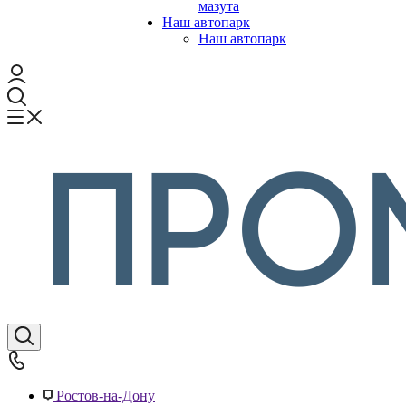
мазута
Наш автопарк
Наш автопарк
Ростов-на-Дону