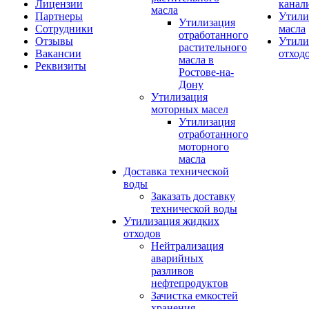
Лицензии
канал
масла
Партнеры
Утили
Утилизация
Сотрудники
масла
отработанного
Отзывы
Утили
растительного
Вакансии
отход
масла в
Реквизиты
Ростове-на-
Дону
Утилизация
моторных масел
Утилизация
отработанного
моторного
масла
Доставка технической
воды
Заказать доставку
технической воды
Утилизация жидких
отходов
Нейтрализация
аварийных
разливов
нефтепродуктов
Зачистка емкостей
хранения