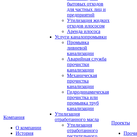
бытовых отходов
для частных лиц и
предприятий
Утилизация жидких
отходов илососом
Аренда илососа
Услуги каналопромывки
Промывка
ливневой
канализации
Аварийная служба
прочистки
канализации
Механическая
прочистка
канализации
Гидродинамическая
прочистка или
промывка труб
канализации
Утилизация
Компания
отработанного масла
Проекты
Утилизация
О компании
отработанного
История
Прочи
растительного