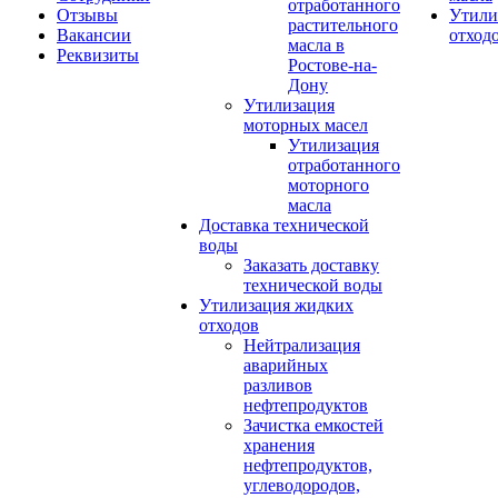
отработанного
Отзывы
Утили
растительного
Вакансии
отход
масла в
Реквизиты
Ростове-на-
Дону
Утилизация
моторных масел
Утилизация
отработанного
моторного
масла
Доставка технической
воды
Заказать доставку
технической воды
Утилизация жидких
отходов
Нейтрализация
аварийных
разливов
нефтепродуктов
Зачистка емкостей
хранения
нефтепродуктов,
углеводородов,