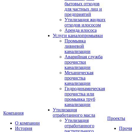
бытовых отходов
для частных лиц и
предприятий
Утилизация жидких
отходов илососом
Аренда илососа
Услуги каналопромывки
Промывка
ливневой
канализации
Аварийная служба
прочистки
канализации
Механическая
прочистка
канализации
Гидродинамическая
прочистка или
промывка труб
канализации
Утилизация
Компания
отработанного масла
Проекты
Утилизация
О компании
отработанного
История
Прочи
растительного