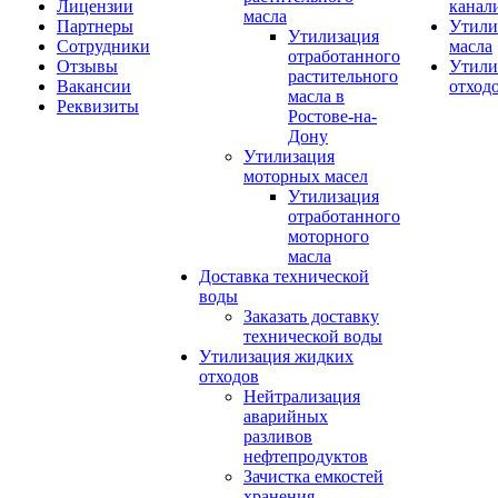
Лицензии
канал
масла
Партнеры
Утили
Утилизация
Сотрудники
масла
отработанного
Отзывы
Утили
растительного
Вакансии
отход
масла в
Реквизиты
Ростове-на-
Дону
Утилизация
моторных масел
Утилизация
отработанного
моторного
масла
Доставка технической
воды
Заказать доставку
технической воды
Утилизация жидких
отходов
Нейтрализация
аварийных
разливов
нефтепродуктов
Зачистка емкостей
хранения