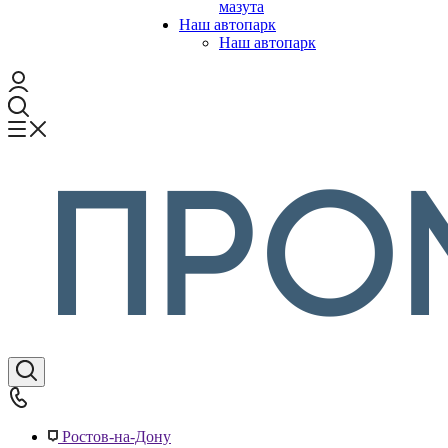
мазута
Наш автопарк
Наш автопарк
Ростов-на-Дону