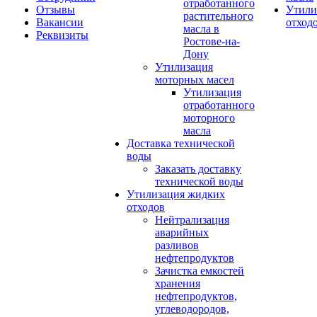
отработанного
Отзывы
Утили
растительного
Вакансии
отход
масла в
Реквизиты
Ростове-на-
Дону
Утилизация
моторных масел
Утилизация
отработанного
моторного
масла
Доставка технической
воды
Заказать доставку
технической воды
Утилизация жидких
отходов
Нейтрализация
аварийных
разливов
нефтепродуктов
Зачистка емкостей
хранения
нефтепродуктов,
углеводородов,