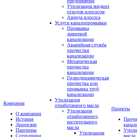
предприятий
Утилизация жидких
отходов илососом
Аренда илососа
Услуги каналопромывки
Промывка
ливневой
канализации
Аварийная служба
прочистки
канализации
Механическая
прочистка
канализации
Гидродинамическая
прочистка или
промывка труб
канализации
Утилизация
Компания
отработанного масла
Проекты
Утилизация
О компании
отработанного
История
Прочи
растительного
Лицензии
канал
масла
Партнеры
Утили
Утилизация
Сотрудники
масла