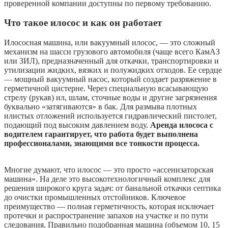
проверенной компании доступны по первому требованию.
Что такое илосос и как он работает
Илососная машина, или вакуумный илосос, — это сложный
механизм на шасси грузового автомобиля (чаще всего КамАЗ
или ЗИЛ), предназначенный для откачки, транспортировки и
утилизации жидких, вязких и полужидких отходов. Ее сердце
— мощный вакуумный насос, который создает разряжение в
герметичной цистерне. Через специальную всасывающую
стрелу (рукав) ил, шлам, сточные воды и другие загрязнения
буквально «затягиваются» в бак. Для размыва плотных
илистых отложений используется гидравлический пистолет,
подающий под высоким давлением воду.
Аренда илососа с
водителем гарантирует, что работа будет выполнена
профессионалами, знающими все тонкости процесса.
Многие думают, что илосос — это просто «ассенизаторская
машина». На деле это высокотехнологичный комплекс для
решения широкого круга задач: от банальной откачки септика
до очистки промышленных отстойников. Ключевое
преимущество — полная герметичность, которая исключает
протечки и распространение запахов на участке и по пути
следования. Правильно подобранная машина (объемом 10, 15