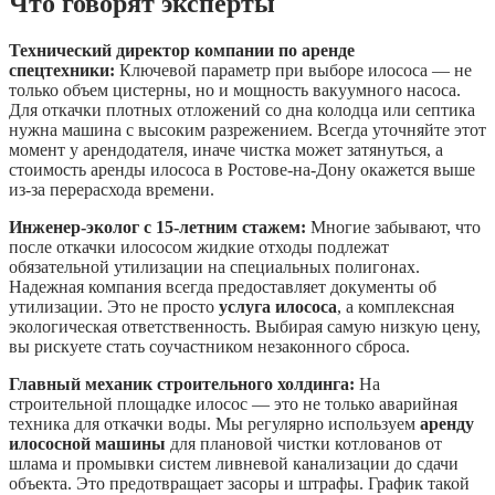
Что говорят эксперты
Технический директор компании по аренде
спецтехники:
Ключевой параметр при выборе илососа — не
только объем цистерны, но и мощность вакуумного насоса.
Для откачки плотных отложений со дна колодца или септика
нужна машина с высоким разрежением. Всегда уточняйте этот
момент у арендодателя, иначе чистка может затянуться, а
стоимость аренды илососа в Ростове-на-Дону окажется выше
из-за перерасхода времени.
Инженер-эколог с 15-летним стажем:
Многие забывают, что
после откачки илососом жидкие отходы подлежат
обязательной утилизации на специальных полигонах.
Надежная компания всегда предоставляет документы об
утилизации. Это не просто
услуга илососа
, а комплексная
экологическая ответственность. Выбирая самую низкую цену,
вы рискуете стать соучастником незаконного сброса.
Главный механик строительного холдинга:
На
строительной площадке илосос — это не только аварийная
техника для откачки воды. Мы регулярно используем
аренду
илососной машины
для плановой чистки котлованов от
шлама и промывки систем ливневой канализации до сдачи
объекта. Это предотвращает засоры и штрафы. График такой